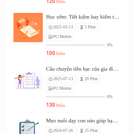
120
Điểm
Học sớm: Tiết kiệm hay kiếm tiền?（P25C02048370）
2025-03-13
5 Phút
PC/Mobile
0%
100
Điểm
Câu chuyện tiền bạc của gia đình bạn: Khảo sát tiết kiệm（P25C02408027）
2025-07-13
20 Phút
PC/Mobile
0%
130
Điểm
Mẹo nuôi dạy con nào giúp bạn tăng ví tiền?（P24C00977328）
2024-07-26
25 Phút