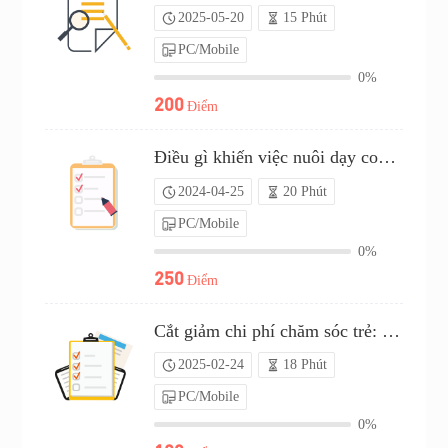
2025-05-20
15 Phút
PC/Mobile
0%
200
Điểm
Điều gì khiến việc nuôi dạy con cái trở nên tiết kiệm?（P24C00546245）
2024-04-25
20 Phút
PC/Mobile
0%
250
Điểm
Cắt giảm chi phí chăm sóc trẻ: Mẹo hàng đầu của bạn（P25C01991984）
2025-02-24
18 Phút
PC/Mobile
0%