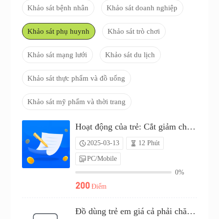
Khảo sát bệnh nhân
Khảo sát doanh nghiệp
Khảo sát phụ huynh
Khảo sát trò chơi
Khảo sát mạng lưới
Khảo sát du lịch
Khảo sát thực phẩm và đồ uống
Khảo sát mỹ phẩm và thời trang
Hoạt động của trẻ: Cắt giảm chi phí hay cắt giảm tiền mặt?（P25C02046163）
2025-03-13
12 Phút
PC/Mobile
0%
200
Điểm
Đồ dùng trẻ em giá cả phải chăng: Lựa chọn của bạn（P25C02248370）