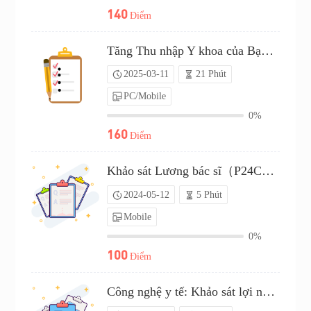
140
Điểm
Tăng Thu nhập Y khoa của Bạn: Thông tin Chuyên sâu về Phòng khám（P25C02039859）
2025-03-11
21 Phút
PC/Mobile
0%
160
Điểm
Khảo sát Lương bác sĩ（P24C00598090）
2024-05-12
5 Phút
Mobile
0%
100
Điểm
Công nghệ y tế: Khảo sát lợi nhuận so với chi phí?（P25C02010130）