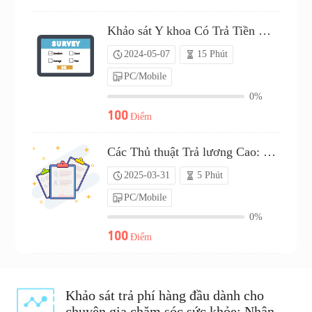
Khảo sát Y khoa Có Trả Tiền Dành Cho Bác sĩ（P24C00580911）
2024-05-07
15 Phút
PC/Mobile
0%
100
Điểm
Các Thủ thuật Trả lương Cao: Trọng tâm của Bạn là gì?（P25C02105098）
2025-03-31
5 Phút
PC/Mobile
0%
100
Điểm
Khảo sát trả phí hàng đầu dành cho
chuyên gia chăm sóc sức khỏe: Nhận