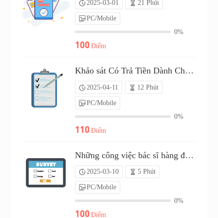
2025-03-01
21 Phút
PC/Mobile
0%
100
Điểm
Khảo sát Có Trả Tiền Dành Cho Dược sĩ（P25C02141530）
2025-04-11
12 Phút
PC/Mobile
0%
110
Điểm
Những công việc bác sĩ hàng đầu để kiếm tiền nhanh: Lựa chọn của bạn（P25C02038355）
2025-03-10
5 Phút
PC/Mobile
0%
100
Điểm